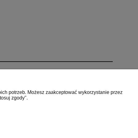
O nas
O Firmie
woich potrzeb. Możesz zaakceptować wykorzystanie przez
arancje i zwroty
Kontakt
tosuj zgody".
tności
Kontakt:
tel:
+48 660 884 100
l:
sklep@janexserwis.pl