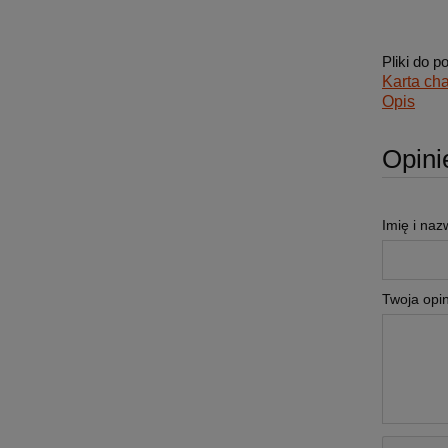
Pliki do p
Karta cha
Opis
Opini
Imię i naz
Twoja opin