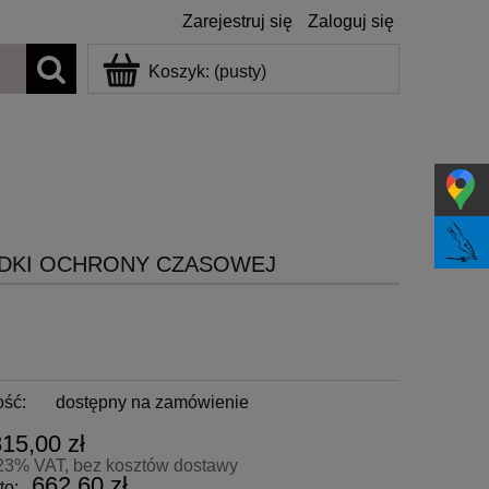
Zarejestruj się
Zaloguj się
Koszyk:
(pusty)
DKI OCHRONY CZASOWEJ
ość:
dostępny na zamówienie
815,00 zł
23% VAT, bez kosztów dostawy
662,60 zł
to: