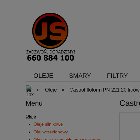
OLEJE
SMARY
FILTRY
»
»
Oleje
Castrol Iloform PN 221 20 litrów
Castr
Menu
Oleje
Oleje silnikowe
Olej wrzecionowy
Oleje dla przemysłu spożywczego