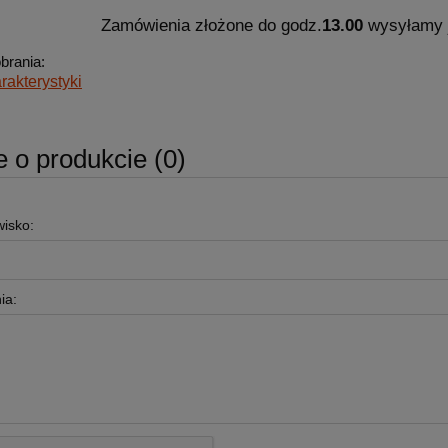
Zamówienia złożone do godz.
13.00
wysyłamy 
obrania:
rakterystyki
e o produkcie (0)
wisko:
ia: