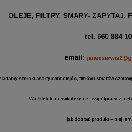
OLEJE, FILTRY, SMARY- ZAPYTAJ
tel.
660 884 1
email:
janexserwis2@g
iadamy szeroki asortyment olejów, filtrów i smarów czoł
Wieloletnie doświadczenie i współpraca z tech
jak dobrać produkt – olej, smar