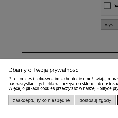
wyślij
Pomoc
Moje konto
Dbamy o Twoją prywatność
Jak kupować
Twoje zamówieni
Pliki cookies i pokrewne im technologie umożliwiają pop
Ustawienia konta
nas wszystkich tych plików i przejść do sklepu lub dostos
Więcej o plikach cookies przeczytasz w naszej Polityce pr
Przechowalnia
zaakceptuj tylko niezbędne
dostosuj zgody
Adres:
45-005 Opole,
ul.Budowlanych 5a
NIP 771-186-83-57