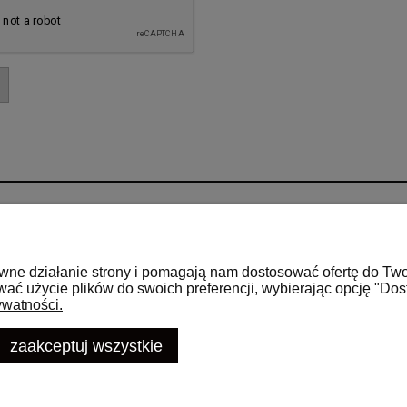
Płatności i dostawa
Informacje
a
Sposoby płatności
Regulamin
rawne działanie strony i pomagają nam dostosować ofertę do T
Faktury i płatności
Reklamacje, gw
ować użycie plików do swoich preferencji, wybierając opcję "Dos
ywatności.
Koszty dostawy
Polityka Prywa
zaakceptuj wszystkie
mai