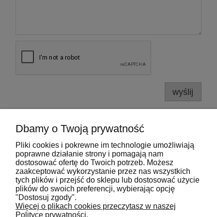
wyślij
Dbamy o Twoją prywatność
Pliki cookies i pokrewne im technologie umożliwiają
Pomoc
poprawne działanie strony i pomagają nam
dostosować ofertę do Twoich potrzeb. Możesz
zaakceptować wykorzystanie przez nas wszystkich
Moje konto
tych plików i przejść do sklepu lub dostosować użycie
plików do swoich preferencji, wybierając opcję
"Dostosuj zgody".
Płatności i dostawa
Więcej o plikach cookies przeczytasz w naszej
Polityce prywatności.