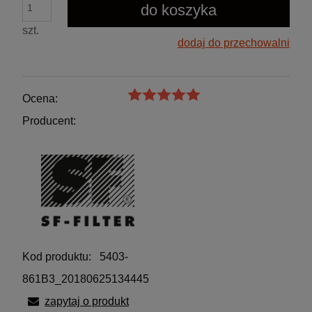
do koszyka
szt.
dodaj do przechowalni
Ocena:
Producent:
Kod produktu:
5403-
861B3_20180625134445
zapytaj o produkt