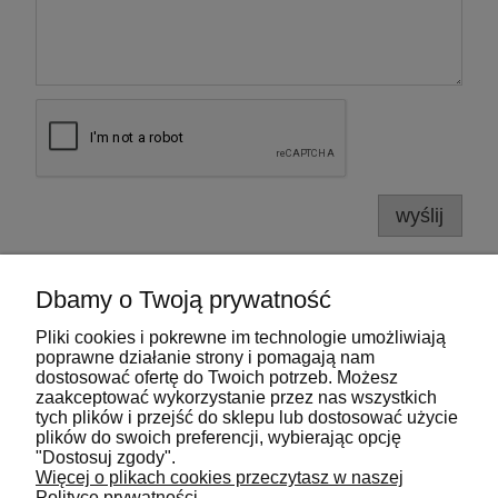
wyślij
Dbamy o Twoją prywatność
Pliki cookies i pokrewne im technologie umożliwiają
Pomoc
poprawne działanie strony i pomagają nam
dostosować ofertę do Twoich potrzeb. Możesz
zaakceptować wykorzystanie przez nas wszystkich
Moje konto
tych plików i przejść do sklepu lub dostosować użycie
plików do swoich preferencji, wybierając opcję
"Dostosuj zgody".
Płatności i dostawa
Więcej o plikach cookies przeczytasz w naszej
Polityce prywatności.