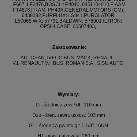
LF667, LF3476,BOSCH: P4010, 0451104010,FIAAM:
FT4878,FRAM: PH49A,GENERAL MOTORS (GM):
6439392,PURFLUX: LS841,PUROLATOR:
L50068,WIX: 57791,BALDWIN: B7600,FILTRON:
OP584,CASE: 60507493,
Zastosowanie:
AUTOSAN, IVECO BUS, MACK, RENAULT
V.I, RENAULT V.I. BUS, ROMAN S.A., SISU AUTO
Wymiary:
D - średnica zew / dł.: 110 mm
Dzu - śred. zewn. uszcz.: 103 mm
G1 - średnica gwintu gr: 1 1/8"-16UN
H1 - wys. całkowita: 260 mm