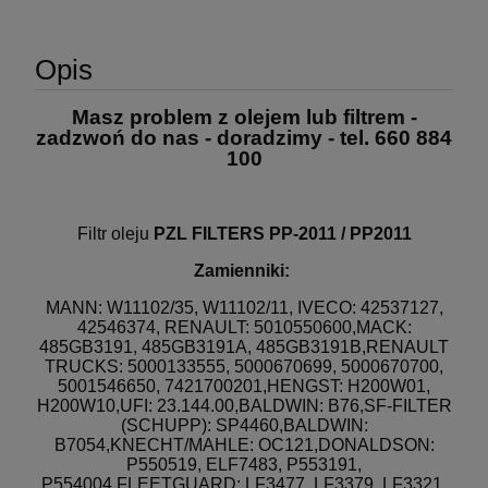
Opis
Masz problem z olejem lub filtrem -
zadzwoń do nas - doradzimy - tel. 660 884
100
Filtr oleju
PZL FILTERS PP-2011 / PP2011
Zamienniki:
MANN: W11102/35, W11102/11, IVECO: 42537127,
42546374, RENAULT: 5010550600,MACK:
485GB3191, 485GB3191A, 485GB3191B,RENAULT
TRUCKS: 5000133555, 5000670699, 5000670700,
5001546650, 7421700201,HENGST: H200W01,
H200W10,UFI: 23.144.00,BALDWIN: B76,SF-FILTER
(SCHUPP): SP4460,BALDWIN:
B7054,KNECHT/MAHLE: OC121,DONALDSON:
P550519, ELF7483, P553191,
P554004,FLEETGUARD: LF3477, LF3379, LF3321,