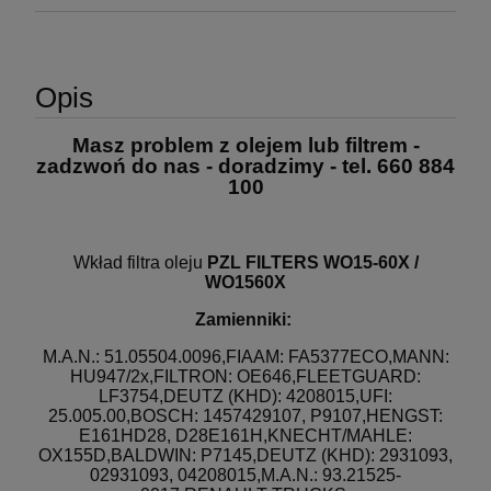
Opis
Masz problem z olejem lub filtrem -
zadzwoń do nas - doradzimy - tel. 660 884
100
Wkład filtra oleju
PZL FILTERS WO15-60X /
WO1560X
Zamienniki:
M.A.N.: 51.05504.0096,FIAAM: FA5377ECO,MANN:
HU947/2x,FILTRON: OE646,FLEETGUARD:
LF3754,DEUTZ (KHD): 4208015,UFI:
25.005.00,BOSCH: 1457429107, P9107,HENGST:
E161HD28, D28E161H,KNECHT/MAHLE:
OX155D,BALDWIN: P7145,DEUTZ (KHD): 2931093,
02931093, 04208015,M.A.N.: 93.21525-