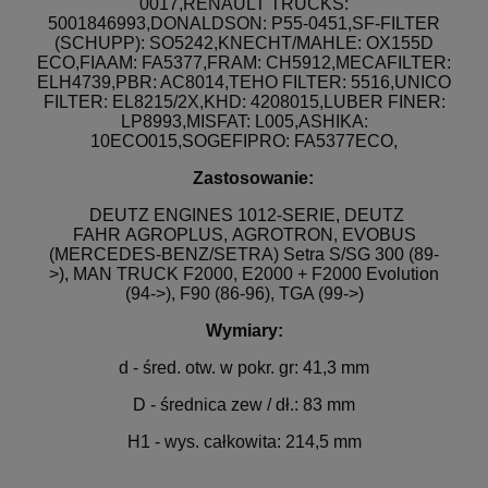
0017,RENAULT TRUCKS:
5001846993,DONALDSON: P55-0451,SF-FILTER
(SCHUPP): SO5242,KNECHT/MAHLE: OX155D
ECO,FIAAM: FA5377,FRAM: CH5912,MECAFILTER:
ELH4739,PBR: AC8014,TEHO FILTER: 5516,UNICO
FILTER: EL8215/2X,KHD: 4208015,LUBER FINER:
LP8993,MISFAT: L005,ASHIKA:
10ECO015,SOGEFIPRO: FA5377ECO,
Zastosowanie:
DEUTZ ENGINES 1012-SERIE, DEUTZ
FAHR AGROPLUS, AGROTRON, EVOBUS
(MERCEDES-BENZ/SETRA) Setra S/SG 300 (89-
>), MAN TRUCK F2000, E2000 + F2000 Evolution
(94->), F90 (86-96), TGA (99->)
Wymiary:
d - śred. otw. w pokr. gr:
41,3
mm
D - średnica zew / dł.:
83
mm
H1 - wys. całkowita:
214,5
mm