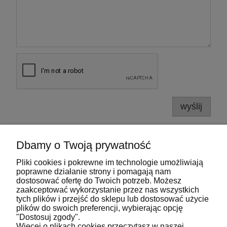
wyślij
Dbamy o Twoją prywatność
Pliki cookies i pokrewne im technologie umożliwiają
Pomoc
poprawne działanie strony i pomagają nam
dostosować ofertę do Twoich potrzeb. Możesz
zaakceptować wykorzystanie przez nas wszystkich
Moje konto
tych plików i przejść do sklepu lub dostosować użycie
plików do swoich preferencji, wybierając opcję
"Dostosuj zgody".
Płatności i dostawa
Więcej o plikach cookies przeczytasz w naszej