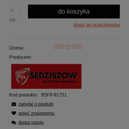
do koszyka
szt.
dodaj do przechowalni
Ocena:
Producent:
Kod produktu:
B5F8-91751
zapytaj o produkt
poleć znajomemu
dodaj opinię