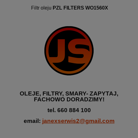
Filtr oleju
PZL FILTERS WO1560X
OLEJE, FILTRY, SMARY- ZAPYTAJ,
FACHOWO DORADZIMY!
tel.
66
0 884 100
email:
janexserwis2@gmail.com