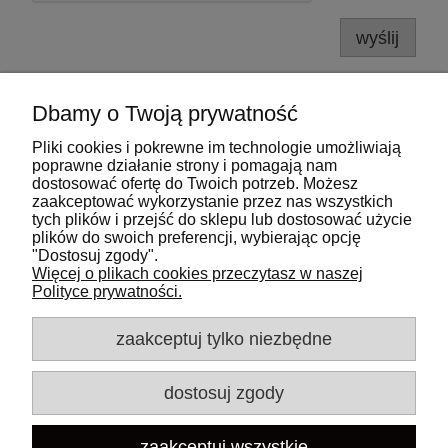
wyślij
Dbamy o Twoją prywatność
Pliki cookies i pokrewne im technologie umożliwiają
Pomoc
poprawne działanie strony i pomagają nam
dostosować ofertę do Twoich potrzeb. Możesz
zaakceptować wykorzystanie przez nas wszystkich
Moje konto
tych plików i przejść do sklepu lub dostosować użycie
plików do swoich preferencji, wybierając opcję
"Dostosuj zgody".
Płatności i dostawa
Więcej o plikach cookies przeczytasz w naszej
Polityce prywatności.
Informacje
zaakceptuj tylko niezbędne
O nas
dostosuj zgody
Adres:
Kontakt:
zaakceptuj wszystkie
45-005 Opole,