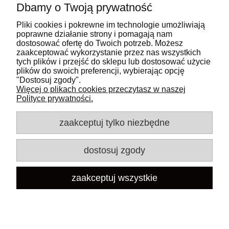
Dbamy o Twoją prywatność
Pliki cookies i pokrewne im technologie umożliwiają
Pomoc
poprawne działanie strony i pomagają nam
dostosować ofertę do Twoich potrzeb. Możesz
zaakceptować wykorzystanie przez nas wszystkich
Moje konto
tych plików i przejść do sklepu lub dostosować użycie
plików do swoich preferencji, wybierając opcję
"Dostosuj zgody".
Płatności i dostawa
Więcej o plikach cookies przeczytasz w naszej
Polityce prywatności.
Informacje
zaakceptuj tylko niezbędne
O nas
dostosuj zgody
Adres:
Kontakt:
zaakceptuj wszystkie
45-005 Opole,
tel:
+48 660 884 100
ul.Budowlanych 5a
mail:
sklep@janexserwis.pl
NIP 771-186-83-57
pokaż pełną wersję strony